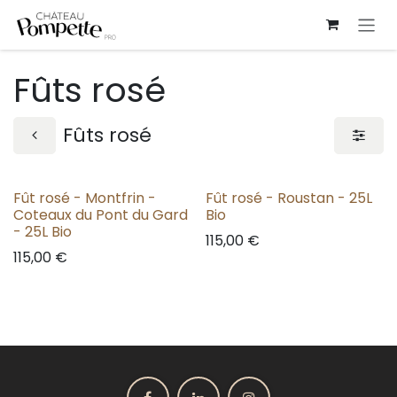
Se rendre au contenu
Fûts rosé
Fûts rosé
Fût rosé - Montfrin -
Fût rosé - Roustan - 25L
Coteaux du Pont du Gard
Bio
- 25L Bio
115,00
€
115,00
€